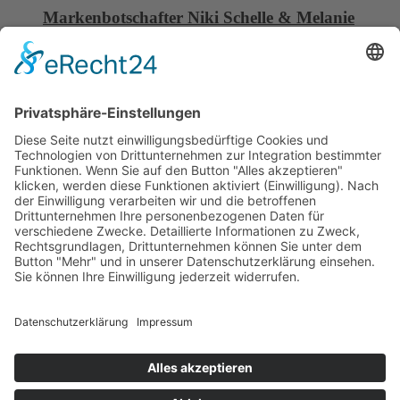
Markenbotschafter Niki Schelle & Melanie
Kalinke!
06 Oktober, 2025
China Composites Expo 16. – 18.09.2025
08 September, 2025
C6 Composite Tooling gewinnt Dragoslav
Stepanovic als Markenbotschafter
01 September, 2025
HAUPTSITZ
C6 Composite Tooling GmbH
Carl-Benz-Str. 25
74722 Buchen | Deutschland