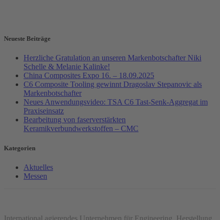
Neueste Beiträge
Herzliche Gratulation an unseren Markenbotschafter Niki
Schelle & Melanie Kalinke!
China Composites Expo 16. – 18.09.2025
C6 Composite Tooling gewinnt Dragoslav Stepanovic als
Markenbotschafter
Neues Anwendungsvideo: TSA C6 Tast-Senk-Aggregat im
Praxiseinsatz
Bearbeitung von faserverstärkten
Keramikverbundwerkstoffen – CMC
Kategorien
Aktuelles
Messen
International agierendes Unternehmen für Engineering, Herstellung