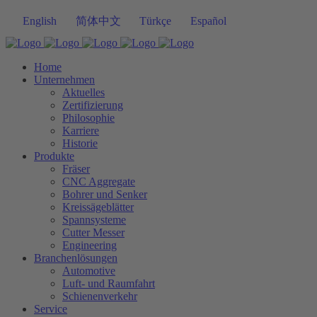
English
简体中文
Türkçe
Español
Home
Unternehmen
Aktuelles
Zertifizierung
Philosophie
Karriere
Historie
Produkte
Fräser
CNC Aggregate
Bohrer und Senker
Kreissägeblätter
Spannsysteme
Cutter Messer
Engineering
Branchenlösungen
Automotive
Luft- und Raumfahrt
Schienenverkehr
Service