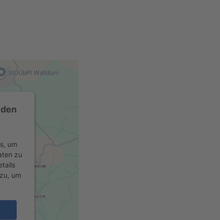
 den
rs, um
aten zu
tails
 zu, um