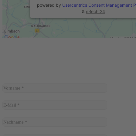
powered by
Usercentrics Consent Management P
&
eRecht24