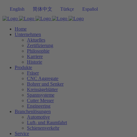
English
简体中文
Türkçe
Español
Home
Unternehmen
Aktuelles
Zertifizierung
Philosophie
Karriere
Historie
Produkte
Fräser
CNC Aggregate
Bohrer und Senker
Kreissägeblätter
Spannsysteme
Cutter Messer
Engineering
Branchenlösungen
Automotive
Luft- und Raumfahrt
Schienenverkehr
Service