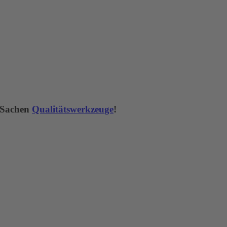
n Sachen
Qualitätswerkzeuge
!