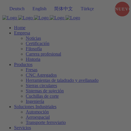
Deutsch
English
简体中文
Türkçe
NUEV
NEW
Home
Empresa
Noticias
Certificación
Filosofía
Carrera profesional
Historia
Productos
Fresas
CNC Agregados
Herramientas de taladrado y avellanado
Sierras circulares
Sistemas de sujeción
Cuchillas de corte
Ingeniería
Soluciones Industriales
Automoción
Aeroespacial
Transporte ferroviario
Servicios