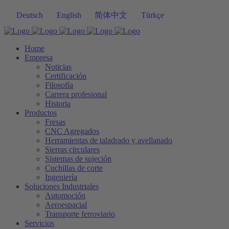
Deutsch
English
简体中文
Türkçe
Home
Empresa
Noticias
Certificación
Filosofía
Carrera profesional
Historia
Productos
Fresas
CNC Agregados
Herramientas de taladrado y avellanado
Sierras circulares
Sistemas de sujeción
Cuchillas de corte
Ingeniería
Soluciones Industriales
Automoción
Aeroespacial
Transporte ferroviario
Servicios