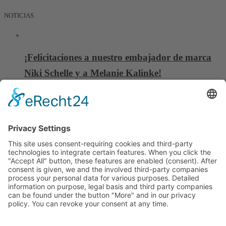
NOTICIAS
¡Felicitaciones a nuestro embajador de marca
Niki Schelle y a Melanie Kalinke!
06 octubre, 2025
China Composites Expo 16. – 18.09.2025
08 septiembre, 2025
Nuevo vídeo de aplicación: Unidad de
Avellanado Táctil TSA C6 en uso práctico
28 julio, 2025